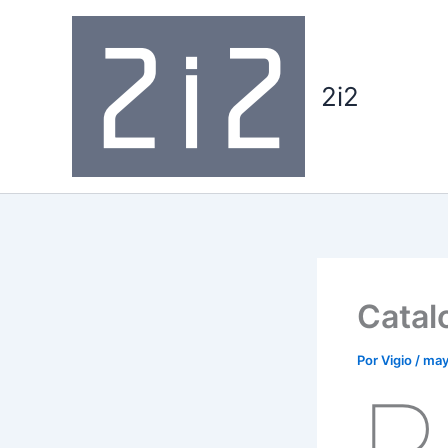
Ir
al
contenido
2i2
Catal
Por
Vigio
/
may