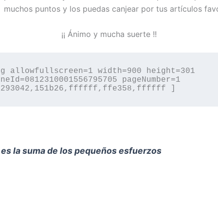
muchos puntos y los puedas canjear por tus artículos favo
¡¡ Ánimo y mucha suerte !!
g allowfullscreen=1 width=900 height=301 
neId=0812310001556795705 pageNumber=1 
=293042,151b26,ffffff,ffe358,ffffff ]
o es la suma de los pequeños esfuerzos