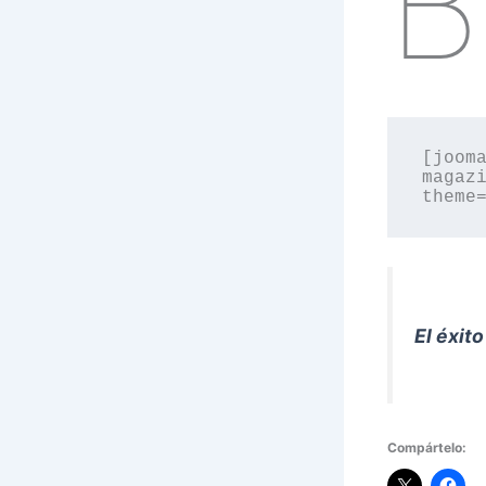
B
[jooma
magazi
theme
El éxit
Compártelo: